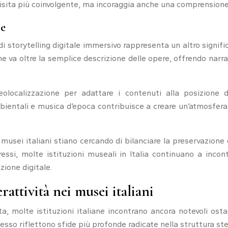
 visita più coinvolgente, ma incoraggia anche una comprension
le
di storytelling digitale immersivo rappresenta un altro signif
e va oltre la semplice descrizione delle opere, offrendo narra
olocalizzazione per adattare i contenuti alla posizione d
mbientali e musica d’epoca contribuisce a creare un’atmosfera
usei italiani stiano cercando di bilanciare la preservazione 
ssi, molte istituzioni museali in Italia continuano a incontr
ione digitale.
rattività nei musei italiani
ta, molte istituzioni italiane incontrano ancora notevoli ost
pesso riflettono sfide più profonde radicate nella struttura st