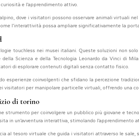
 curiosità e l’apprendimento attivo.
alpino, dove i visitatori possono osservare animali virtuali 
ome l’interattività possa ampliare significativamente la port
d
ogie touchless nei musei italiani. Queste soluzioni non solo
e della Scienza e della Tecnologia Leonardo da Vinci di Mila
ori di esplorare contenuti digitali senza contatto fisico.
ndo esperienze coinvolgenti che sfidano la percezione tradizi
ei visitatori per manipolare particelle virtuali, offrendo una c
izio di torino
ome strumento per coinvolgere un pubblico più giovane e tecno
sita in un’avventura interattiva, stimolando l’apprendimento att
al tesoro virtuale che guida i visitatori attraverso le sale, s