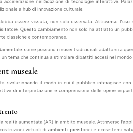
ia accelerazione nell’adozione di tecnologie interattive. Pal
zionale a hub di innovazione culturale.
 debba essere vissuta, non solo osservata. Attraverso l’uso s
el visitatore. Questo cambiamento non solo ha attratto un pu
arte classiche e contemporanee.
mentale: come possono i musei tradizionali adattarsi a quest
e, un tema che continua a stimolare dibattiti accesi nel mondo
ent museale
sta rivoluzionando il modo in cui il pubblico interagisce con 
ettive di interpretazione e comprensione delle opere espos
trento
della realtà aumentata (AR) in ambito museale. Attraverso l’app
costruzioni virtuali di ambienti preistorici e ecosistemi natu