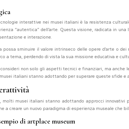
gica
ecnologie interattive nei musei italiani è la resistenza cultura
rienza “autentica” dell’arte. Questa visione, radicata in un
sentazione e interazione.
a possa sminuire il valore intrinseco delle opere d’arte o dei 
rco a tema, perdendo di vista la sua missione educativa e cultu
onsideri non solo gli aspetti tecnici e finanziari, ma anche l
usei italiani stanno adottando per superare queste sfide e abb
erattività
tà, molti musei italiani stanno adottando approcci innovativi
che a creare un nuovo paradigma di esperienza museale che bila
esempio di artplace museum