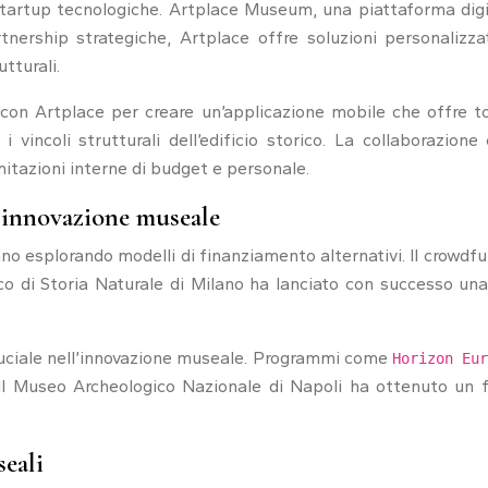
artup tecnologiche. Artplace Museum, una piattaforma digitale
partnership strategiche, Artplace offre soluzioni personal
tturali.
con Artplace per creare un’applicazione mobile che offre to
 i vincoli strutturali dell’edificio storico. La collaboraz
mitazioni interne di budget e personale.
’innovazione museale
tanno esplorando modelli di finanziamento alternativi. Il crowd
vico di Storia Naturale di Milano ha lanciato con successo u
cruciale nell’innovazione museale. Programmi come
Horizon Eu
. Il Museo Archeologico Nazionale di Napoli ha ottenuto un
seali