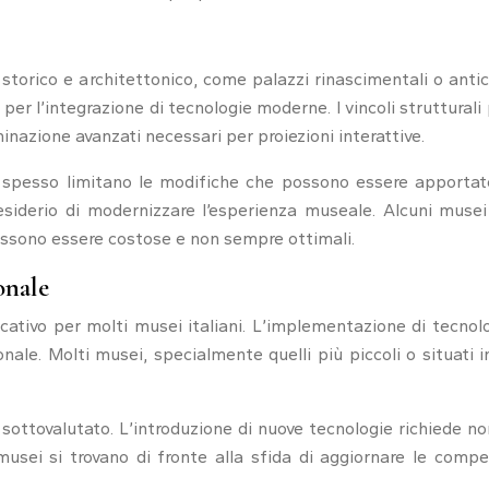
ore storico e architettonico, come palazzi rinascimentali o an
er l’integrazione di tecnologie moderne. I vincoli strutturali 
minazione avanzati necessari per proiezioni interattive.
li spesso limitano le modifiche che possono essere apportate 
 desiderio di modernizzare l’esperienza museale. Alcuni musei
ossono essere costose e non sempre ottimali.
onale
cativo per molti musei italiani. L’implementazione di tecnolo
e. Molti musei, specialmente quelli più piccoli o situati in
 sottovalutato. L’introduzione di nuove tecnologie richiede
musei si trovano di fronte alla sfida di aggiornare le com